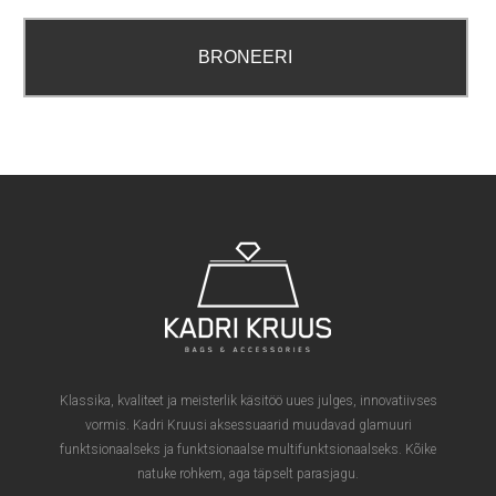
Klassika, kvaliteet ja meisterlik käsitöö uues julges, innovatiivses
vormis. Kadri Kruusi aksessuaarid muudavad glamuuri
funktsionaalseks ja funktsionaalse multifunktsionaalseks. Kõike
natuke rohkem, aga täpselt parasjagu.