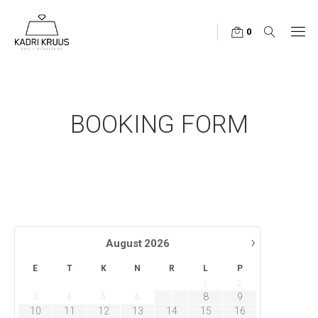
0
BOOKING FORM
›
August
2026
E
T
K
N
R
L
P
1
2
7
8
9
3
4
5
6
10
11
12
13
14
15
16