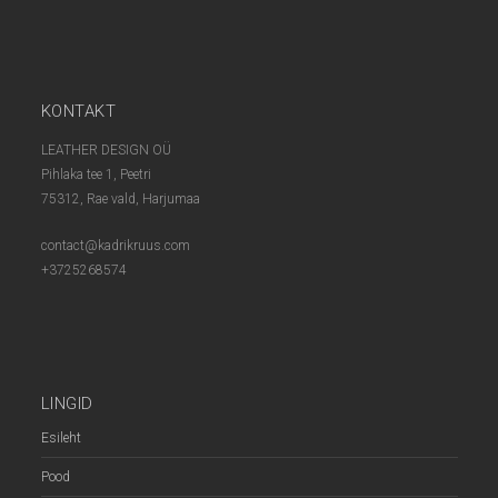
KONTAKT
LEATHER DESIGN OÜ
Pihlaka tee 1, Peetri
75312, Rae vald, Harjumaa
contact@kadrikruus.com
+3725268574
LINGID
Esileht
Pood